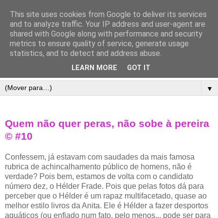
This site uses cookies from Google to deliver its services
and to analyze traffic. Your IP address and user-agent are
shared with Google along with performance and security
metrics to ensure quality of service, generate usage
statistics, and to detect and address abuse.
LEARN MORE
GOT IT
▼
Quem não quer peras, não sobe à pereira
© #10
Confessem, já estavam com saudades da mais famosa
rubrica de achincalhamento público de homens, não é
verdade? Pois bem, estamos de volta com o candidato
número dez, o Hélder Frade. Pois que pelas fotos dá para
perceber que o Hélder é um rapaz multifacetado, quase ao
melhor estilo livros da Anita. Ele é Hélder a fazer desportos
aquáticos (ou enfiado num fato, pelo menos... pode ser para