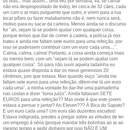
os dias... mas assim... uma vez por semana, vá, se calhar
não era despropositado de todo), ter cerca de 32 cães, cada
um com o ar mais pulguento que outro, e virem para a rua
tocar pífaro ou fazer malabarismo não é, nem nunca será,
motivo para eu sacar da carteira. Menos ainda se o discurso
for "ah, vejam lá se podem ajudar com qualquer coisa,
porque temos que dar de comer à cadela, a polícia já nos
bateu e ainda me faltam sete euros para uma refeição, por
isso se pudessem contribuir com um euro cada uma....".
Calma, calma, calma! Portanto, a coisa ainda começa mais
ou menos bem, com um "vejam lá se podem ajudar com
qualquer coisa". Só para não ouvir aquela ladaínha eu
estava quase disposta a dar os meus generosos 20
cêntimos, juro que estava. Mas quando ouço "ainda me
faltam sete euros para uma refeição, dêem-me lá um euro
cada uma", a minha vontade foi dar-lhe uma palmadinha
nas costas e dizer "toma juízo". Ainda faltavam SETE
EUROS para uma refeição?? Mas onde é que este jovem
estava a pensar ir jantar? Ao Eleven??? À Bica do Sapato?
E um euro cada uma? Um euro são duzentos escudos!
Estava indignada, prestes a pregar sobre as virtudes de ter
um emprego à séria (porque mandar três bolinhas ao ar ao
mesmo tempo e pedir dinheiro por isso NÃO É UM