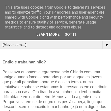
This site uses cookies from Google to deliver its services
and to analyze traffic. Your IP address and user-agent are
shared with Google along with performance and security
metrics to ensure quality of service, generate usage
statistics, and to detect and address abuse.
LEARN MORE
GOT IT
▼
Então e trabalhar, não?
Passeava eu ontem alegremente pelo Chiado com uma
amiga quando fomos abordadas por um daqueles jovens
que por ali parasitam -porque é esse o termo- numa
tentativa de saber se estariamos interessadas em contribuir
para a sua casa. Ora tirando a velhinhos, eu tenho muita
dificuldade em dar dinheiro. Menos ainda a gente desta.
Porque vestirem-se de negro dos pés à cabeça, fingir que
desconhecem o conceito tomar banho (e já nem digo todos