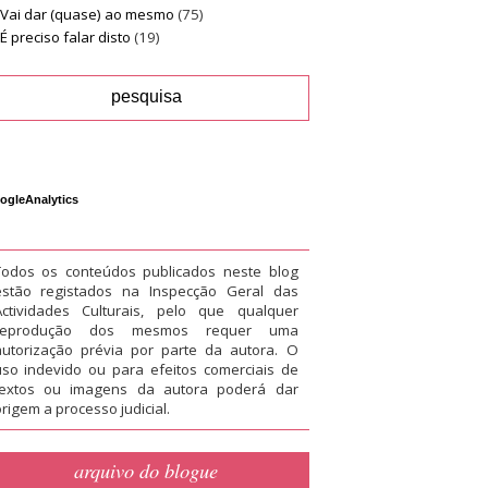
Vai dar (quase) ao mesmo
(75)
É preciso falar disto
(19)
ogleAnalytics
Todos os conteúdos publicados neste blog
estão registados na Inspecção Geral das
Actividades Culturais, pelo que qualquer
reprodução dos mesmos requer uma
autorização prévia por parte da autora. O
uso indevido ou para efeitos comerciais de
textos ou imagens da autora poderá dar
rigem a processo judicial.
arquivo do blogue