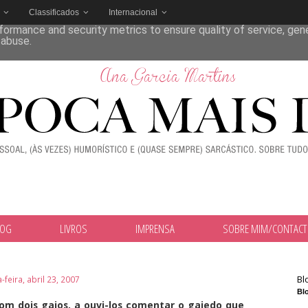
Classificados
Internacional
deliver its services and to analyze traffic. Your IP address and
formance and security metrics to ensure quality of service, ge
 abuse.
LOG
LIVROS
IMPRENSA
SOBRE MIM/CONTAC
Bl
feira, abril 23, 2007
Blo
com dois gajos, a ouvi-los comentar o gajedo que