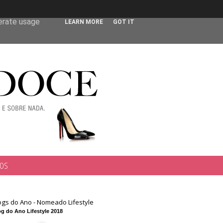
 user-agent
nerate usage
LEARN MORE
GOT IT
TOS
ogs do Ano - Nomeado Lifestyle
g do Ano Lifestyle 2018