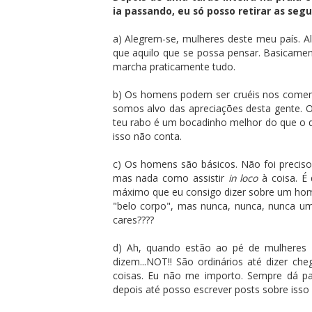
ia passando, eu só posso retirar as seg
a) Alegrem-se, mulheres deste meu país. 
que aquilo que se possa pensar. Basicament
marcha praticamente tudo.
b) Os homens podem ser cruéis nos comen
somos alvo das apreciações desta gente. O
teu rabo é um bocadinho melhor do que o da
isso não conta.
c) Os homens são básicos. Não foi preciso i
mas nada como assistir
in loco
à coisa. É
máximo que eu consigo dizer sobre um homem
"belo corpo", mas nunca, nunca, nunca um
cares????
d) Ah, quando estão ao pé de mulheres
dizem...NOT!! São ordinários até dizer che
coisas. Eu não me importo. Sempre dá p
depois até posso escrever posts sobre isso 