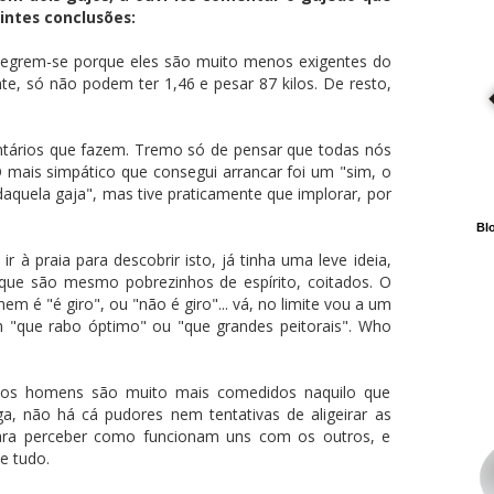
uintes conclusões:
Alegrem-se porque eles são muito menos exigentes do
e, só não podem ter 1,46 e pesar 87 kilos. De resto,
tários que fazem. Tremo só de pensar que todas nós
 mais simpático que consegui arrancar foi um "sim, o
quela gaja", mas tive praticamente que implorar, por
Blo
r à praia para descobrir isto, já tinha uma leve ideia,
 que são mesmo pobrezinhos de espírito, coitados. O
 é "é giro", ou "não é giro"... vá, no limite vou a um
 "que rabo óptimo" ou "que grandes peitorais". Who
 os homens são muito mais comedidos naquilo que
ga, não há cá pudores nem tentativas de aligeirar as
ara perceber como funcionam uns com os outros, e
e tudo.