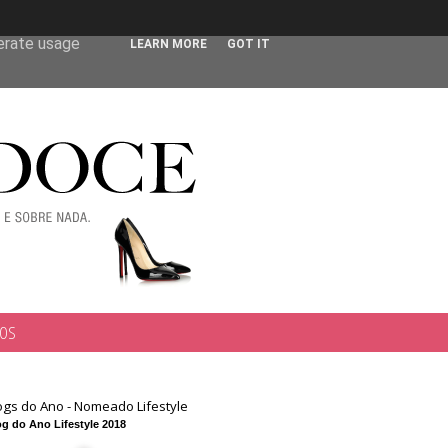
 user-agent
nerate usage
LEARN MORE
GOT IT
TOS
ogs do Ano - Nomeado Lifestyle
g do Ano Lifestyle 2018