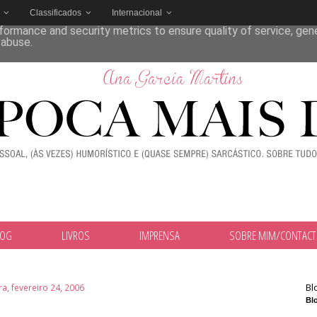
Classificados
Internacional
deliver its services and to analyze traffic. Your IP address and
formance and security metrics to ensure quality of service, ge
 abuse.
LOG
LIVROS
IMPRENSA
SOBRE MIM/CONTAC
Bl
ra, fevereiro 24, 2006
Blo