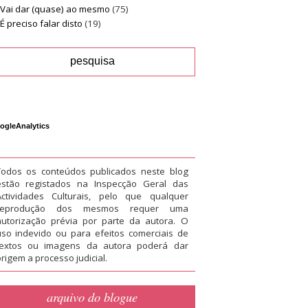
Vai dar (quase) ao mesmo
(75)
É preciso falar disto
(19)
ogleAnalytics
Todos os conteúdos publicados neste blog
estão registados na Inspecção Geral das
Actividades Culturais, pelo que qualquer
reprodução dos mesmos requer uma
autorização prévia por parte da autora. O
uso indevido ou para efeitos comerciais de
textos ou imagens da autora poderá dar
rigem a processo judicial.
arquivo do blogue