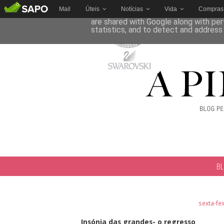
Mail
Úteis
Notícias
Vida
Compras
This site uses cookies from Google to 
are shared with Google along with per
statistics, and to detect and address
B
sexta-fei
Insónia das grandes- o regresso