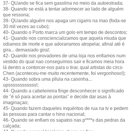
37- QUando se fica sem gasolina no meio da autoestrada;
38- Quando se está a tentar adormecer ao lado de alguém
que ressona;
39- QUando alguém nos apaga um cigarro na mao (foda-se
30 mil vezes ao cubo);
40- Quando o Porto marca um golo em tempo de descontos;
41- Quando nos consciencializamos que aquela miuda que
odiamos de morte e que adorariamos atropelar, afinal até é
gira... demasiado gira!;
42- Quando nos provadores de uma loja nos enfiamos num
vestido do qual nao conseguimos sair e ficamos meia hora
lá dentro a contorcer-nos para o tirar, qual artistas do circo
Chen (aconteceu-me muito recentemente, foi vergonhoso!);
43- Quando sobra uma pílula na caixinha...
upssssssssssss!;
44- Quando a cabeleireira finge desconhecer o significado
de "é só para acertar as pontas" e decide dar asas à
imaginaçao;
45- Quando fazem daqueles inquéritos de rua na tv e pedem
às pessoas para cantar o hino nacional;
46- Quando se enfiam os sapatos nas p****s das pedras da
calçada;