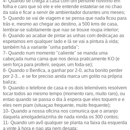
4- Quando se chega a casa com um perfume novinho em
folha e caro que só ele e ele entende estatelar-se no chao
da sala e ficar a servir de ambientador durantes uns meses;
5- Quando se vai de viagem e se pensa que nada ficou para
trás e, mesmo ao chegar ao destino, a 500 kms de casa,
lembrar-se subitamente que nao se trouxe roupa interior;
6- Quando ao acabar de pintar as unhas com dedicaçao as
espetamos em qualquer lado e lá se vai a pintura à vida;
também há a variante "unha partida";
7- Quando num momento "caliente" se manda uma
cabeçada numa cama que nos deixa praticamente KO (e
sem força para proferir, sequer, um foda-se);
8- Quando o Benfica, a ganhar por 2-0, acha bonito perder
por 2-3... e se for preciso ainda marca um golito na própria
baliza;
9- Quando o telefone de casa e os dois telemóveis resolvem
tocar todos ao mesmo tempo (momento raro, muito raro), ou
entao quando se passa o dia à espera que eles toquem e e
eles nem piam (situaçao frequente, muito frequente);
10- Quando a nossa oficina nos comunica que o arranjo
daquela amolgadelazinha de nada ronda os 300 contos;
11- Quando um avô qualquer se planta na faixa da esquerda
a vinte à hora e nao ata nem desata;