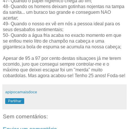
47- Quando o papel higiénico chega ao fim;
48- Quando os homens deixam gotinhas nojentas na tampa
da sanita... um buraco tao grande e conseguem NAO
acertar;
49- Quando o nosso ex vê em nós a pessoa ideal para os
seus desabafos sentimentais;
50- Quando a água fria acaba no exacto momento em que
se enfiou meio litro de champôo na cabeça e uma
gigantesca bola de espuma se acumula na nossa cabeça;
Apesar de 95 a 97 por cento destas situaçoes já me terem
ocorrido, juro que consegui sempre controlar-me e o
máximo que deixei escapar foi um "merda" muito
cobardolas. Mas agora acabou-se! Tenho 25 anos! Foda-se!
apipocamaisdoce
Partilhar
Sem comentários: