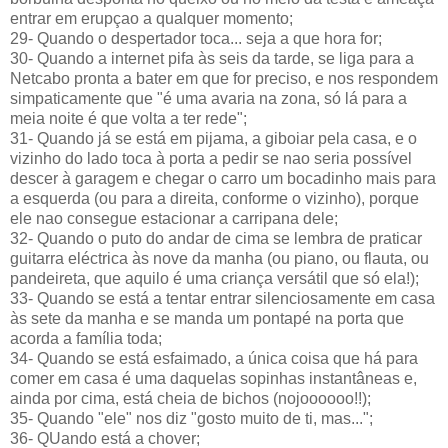
entrar em erupçao a qualquer momento;
29- Quando o despertador toca... seja a que hora for;
30- Quando a internet pifa às seis da tarde, se liga para a
Netcabo pronta a bater em que for preciso, e nos respondem
simpaticamente que "é uma avaria na zona, só lá para a
meia noite é que volta a ter rede";
31- Quando já se está em pijama, a giboiar pela casa, e o
vizinho do lado toca à porta a pedir se nao seria possível
descer à garagem e chegar o carro um bocadinho mais para
a esquerda (ou para a direita, conforme o vizinho), porque
ele nao consegue estacionar a carripana dele;
32- Quando o puto do andar de cima se lembra de praticar
guitarra eléctrica às nove da manha (ou piano, ou flauta, ou
pandeireta, que aquilo é uma criança versátil que só ela!);
33- Quando se está a tentar entrar silenciosamente em casa
às sete da manha e se manda um pontapé na porta que
acorda a família toda;
34- Quando se está esfaimado, a única coisa que há para
comer em casa é uma daquelas sopinhas instantâneas e,
ainda por cima, está cheia de bichos (nojoooooo!!);
35- Quando "ele" nos diz "gosto muito de ti, mas...";
36- QUando está a chover;