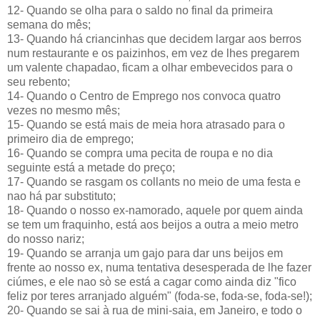
12- Quando se olha para o saldo no final da primeira
semana do mês;
13- Quando há criancinhas que decidem largar aos berros
num restaurante e os paizinhos, em vez de lhes pregarem
um valente chapadao, ficam a olhar embevecidos para o
seu rebento;
14- Quando o Centro de Emprego nos convoca quatro
vezes no mesmo mês;
15- Quando se está mais de meia hora atrasado para o
primeiro dia de emprego;
16- Quando se compra uma pecita de roupa e no dia
seguinte está a metade do preço;
17- Quando se rasgam os collants no meio de uma festa e
nao há par substituto;
18- Quando o nosso ex-namorado, aquele por quem ainda
se tem um fraquinho, está aos beijos a outra a meio metro
do nosso nariz;
19- Quando se arranja um gajo para dar uns beijos em
frente ao nosso ex, numa tentativa desesperada de lhe fazer
ciúmes, e ele nao sò se está a cagar como ainda diz "fico
feliz por teres arranjado alguém" (foda-se, foda-se, foda-se!);
20- Quando se sai à rua de mini-saia, em Janeiro, e todo o