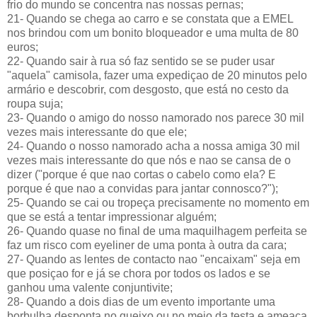
frio do mundo se concentra nas nossas pernas;
21- Quando se chega ao carro e se constata que a EMEL
nos brindou com um bonito bloqueador e uma multa de 80
euros;
22- Quando sair à rua só faz sentido se se puder usar
"aquela" camisola, fazer uma expediçao de 20 minutos pelo
armário e descobrir, com desgosto, que está no cesto da
roupa suja;
23- Quando o amigo do nosso namorado nos parece 30 mil
vezes mais interessante do que ele;
24- Quando o nosso namorado acha a nossa amiga 30 mil
vezes mais interessante do que nós e nao se cansa de o
dizer ("porque é que nao cortas o cabelo como ela? E
porque é que nao a convidas para jantar connosco?");
25- Quando se cai ou tropeça precisamente no momento em
que se está a tentar impressionar alguém;
26- Quando quase no final de uma maquilhagem perfeita se
faz um risco com eyeliner de uma ponta à outra da cara;
27- Quando as lentes de contacto nao "encaixam" seja em
que posiçao for e já se chora por todos os lados e se
ganhou uma valente conjuntivite;
28- Quando a dois dias de um evento importante uma
borbulha desponta no queixo ou no meio da testa e ameaça