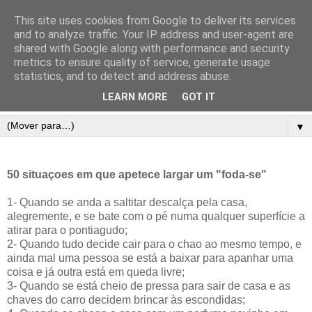
This site uses cookies from Google to deliver its services
and to analyze traffic. Your IP address and user-agent are
shared with Google along with performance and security
metrics to ensure quality of service, generate usage
statistics, and to detect and address abuse.
LEARN MORE
GOT IT
▼
50 situaçoes em que apetece largar um "foda-se"
1- Quando se anda a saltitar descalça pela casa,
alegremente, e se bate com o pé numa qualquer superfície a
atirar para o pontiagudo;
2- Quando tudo decide cair para o chao ao mesmo tempo, e
ainda mal uma pessoa se está a baixar para apanhar uma
coisa e já outra está em queda livre;
3- Quando se está cheio de pressa para sair de casa e as
chaves do carro decidem brincar às escondidas;