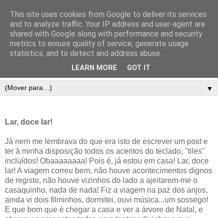
This site uses cookies from Google to deliver its services
and to analyze traffic. Your IP address and user-agent are
shared with Google along with performance and security
metrics to ensure quality of service, generate usage
statistics, and to detect and address abuse.
LEARN MORE
GOT IT
▼
Lar, doce lar!
Já nem me lembrava do que era isto de escrever um post e
ter à minha disposição todos os acentos do teclado, "tiles"
incluídos! Obaaaaaaaa! Pois é, já estou em casa! Lar, doce
lar! A viagem correu bem, não houve acontecimentos dignos
de registo, não houve vizinhos do lado a ajeitarem-me o
casaquinho, nada de nada! Fiz a viagem na paz dos anjos,
ainda vi dois filminhos, dormitei, ouvi música...um sossego!
E que bom que é chegar a casa e ver a árvore de Natal, e