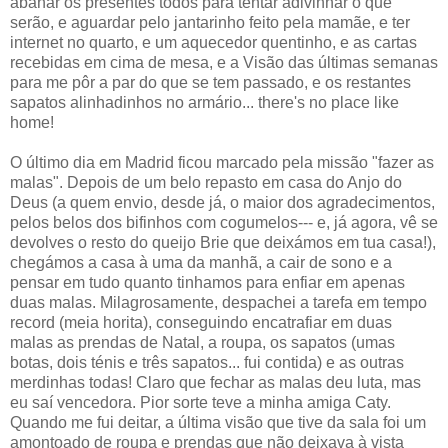
abanar os presentes todos para tentar adivinhar o que
serão, e aguardar pelo jantarinho feito pela mamãe, e ter
internet no quarto, e um aquecedor quentinho, e as cartas
recebidas em cima de mesa, e a Visão das últimas semanas
para me pôr a par do que se tem passado, e os restantes
sapatos alinhadinhos no armário... there's no place like
home!
O último dia em Madrid ficou marcado pela missão "fazer as
malas". Depois de um belo repasto em casa do Anjo do
Deus (a quem envio, desde já, o maior dos agradecimentos,
pelos belos dos bifinhos com cogumelos--- e, já agora, vê se
devolves o resto do queijo Brie que deixámos em tua casa!),
chegámos a casa à uma da manhã, a cair de sono e a
pensar em tudo quanto tinhamos para enfiar em apenas
duas malas. Milagrosamente, despachei a tarefa em tempo
record (meia horita), conseguindo encatrafiar em duas
malas as prendas de Natal, a roupa, os sapatos (umas
botas, dois ténis e três sapatos... fui contida) e as outras
merdinhas todas! Claro que fechar as malas deu luta, mas
eu saí vencedora. Pior sorte teve a minha amiga Caty.
Quando me fui deitar, a última visão que tive da sala foi um
amontoado de roupa e prendas que não deixava à vista