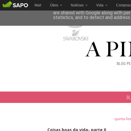
Mail
Úteis
Notícias
Vida
Compras
This site uses cookies from Google to 
are shared with Google along with per
statistics, and to detect and address
B
quinta-fe
Coisas boas da vida- parte II