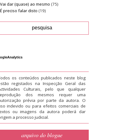
Vai dar (quase) ao mesmo
(75)
É preciso falar disto
(19)
ogleAnalytics
Todos os conteúdos publicados neste blog
estão registados na Inspecção Geral das
Actividades Culturais, pelo que qualquer
reprodução dos mesmos requer uma
autorização prévia por parte da autora. O
uso indevido ou para efeitos comerciais de
textos ou imagens da autora poderá dar
rigem a processo judicial.
arquivo do blogue