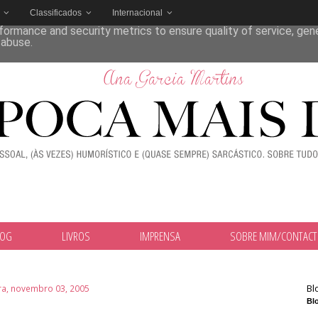
Classificados
Internacional
deliver its services and to analyze traffic. Your IP address and
formance and security metrics to ensure quality of service, ge
 abuse.
LOG
LIVROS
IMPRENSA
SOBRE MIM/CONTAC
Bl
ira, novembro 03, 2005
Blo