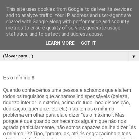
This site uses cookies from Google to deliver its services
and to analyze traffic. Your IP address and user-agent are
shared with Google along with performance and security
metrics to ensure quality of service, generate usage
statistics, and to detect and address abuse.
LEARN MORE
GOT IT
▼
És o mínimo!!!
Quando conhecemos uma pessoa e achamos que ela tem
todos os requisitos que achamos indispensáveis (beleza,
riqueza interior- e exterior, acima de tudo- boa disposição,
dedicação, queridice, etc etc), não temos o mínimo
problema em olhar para ela e dizer "és o máximo". Mas
porque é que quando conhecemos alguém que não nos
agrada particularmente, não somos capazes de lhe dizer "és
o mínimo!"?? Tipo, "pronto, ok, até és engraçadinho e tens