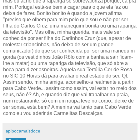
mas eu acho que a rapariga se sobrevaloriza porque, cá pra
mim, Portugal está-se bem a cagar para o que ela faz ou
deixa de fazer. Bonito bonito é quando a jovem afirma
"preciso que olhem para mim pelo que sou e não por ser
filha do Carlos Cruz, uma manequim bonita ou uma rapariga
da televisão". Mas olhe, minha querida, mais vale ser
conhecida por ser filha do Carlinhos Cruz (que, apesar de
molestar criancinhas, não deixa de ser um grande
comunicador) do que ser conhecida por ser uma manequim
gorda (os vestidinhos João Rôlo com a banha a sair ficam-
lhe a matar) ou uma rapariga da televisão, que só abre a
boca para dizer asneiras. Aquela sua Tertúlia Cor de Rosa
no SIC 10 Horas dá para avaliar o real estado do seu QI.
Assim sendo, minha amiga, aconselho-a realmente a partir
para Cabo Verde... assim como assim, vai estar no meio dos
seus, não é? Ah, e quando diz que vai trabalhar na praia,
num restaurante, só com um roupa leve no corpo...deixe de
ser sonsa, está bem? A menina vai tanto para Cabo Verde
como eu vou aderir às Carmelitas Descalças.
apipocamaisdoce