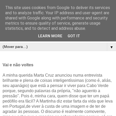
This site uses cookies from Google to deliver its services
and to analyze traffic. Your IP address and user-agent are
shared with Google along with performance and security
metrics to ensure quality of service, generate usage
statistics, and to detect and address abuse.
LEARN MORE
GOT IT
▼
Vai e não voltes
A minha querida Marta Cruz anunciou numa entrevista
brilhante e plena de coisas inteligentíssimas (como é, aliás,
seu apanágio) que está a pensar ir viver para Cabo Verde
porque, segundo palavras da própria, "não aguento a
pressão". Pois é, minha cara, quem disse que ter um papá
pedófilo era fácil? A Martinha diz estar farta da vida que leva
em Portugal,de viver à custa de uma imagem e de ter de
agradar às pessoas. O discurso é realmente comovente,