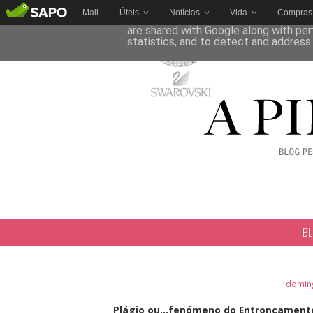
Mail
Úteis
Notícias
Vida
Compras
This site uses cookies from Google to 
are shared with Google along with per
statistics, and to detect and address
B
doming
Plágio ou...fenómeno do Entroncament