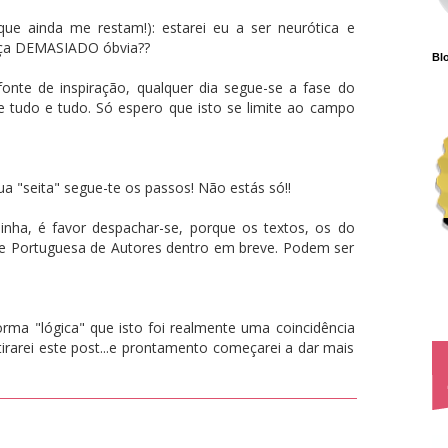
que ainda me restam!): estarei eu a ser neurótica e
ça DEMASIADO óbvia??
Blo
onte de inspiração, qualquer dia segue-se a fase do
e tudo e tudo. Só espero que isto se limite ao campo
tua "seita" segue-te os passos! Não estás só!!
inha, é favor despachar-se, porque os textos, os do
de Portuguesa de Autores dentro em breve. Podem ser
rma "lógica" que isto foi realmente uma coincidência
rarei este post...e prontamento começarei a dar mais