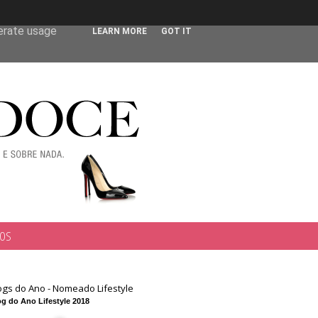
 user-agent
nerate usage
LEARN MORE
GOT IT
TOS
ogs do Ano - Nomeado Lifestyle
g do Ano Lifestyle 2018