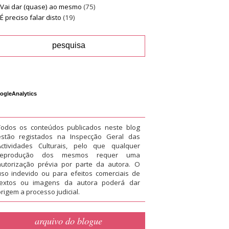
Vai dar (quase) ao mesmo
(75)
É preciso falar disto
(19)
ogleAnalytics
Todos os conteúdos publicados neste blog
estão registados na Inspecção Geral das
Actividades Culturais, pelo que qualquer
reprodução dos mesmos requer uma
autorização prévia por parte da autora. O
uso indevido ou para efeitos comerciais de
textos ou imagens da autora poderá dar
rigem a processo judicial.
arquivo do blogue