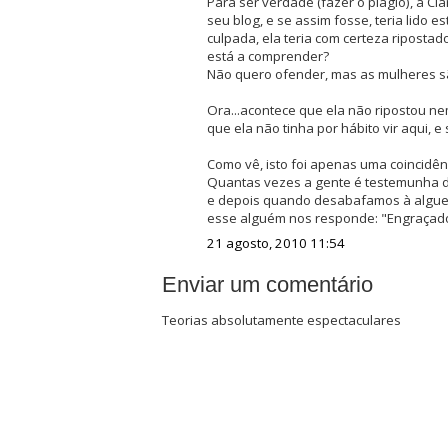
Para ser verdade (fazer o plágio), a Cla
seu blog, e se assim fosse, teria lido e
culpada, ela teria com certeza ripostad
está a comprender?
Não quero ofender, mas as mulheres sã
Ora...acontece que ela não ripostou nem
que ela não tinha por hábito vir aqui, e 
Como vê, isto foi apenas uma coincidên
Quantas vezes a gente é testemunha d
e depois quando desabafamos à algue
esse alguém nos responde: "Engraçad
21 agosto, 2010 11:54
Enviar um comentário
Teorias absolutamente espectaculares