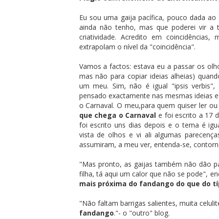
Eu sou uma gaija pacífica, pouco dada ao
ainda não tenho, mas que poderei vir a
criatividade. Acredito em coincidências
extrapolam o nível da "coincidência".
Vamos a factos: estava eu a passar os olho
mas não para copiar ideias alheias) qua
um meu. Sim, não é igual "ipsis verbis"
pensado exactamente nas mesmas ideias e e
o Carnaval. O meu,para quem quiser ler ou r
que chega o Carnaval
e foi escrito a 17 
foi escrito uns dias depois e o tema é ig
vista de olhos e vi ali algumas parecenç
assumiram, a meu ver, entenda-se, contorno
"Mas pronto, as gaijas também não dão par
filha, tá aqui um calor que não se pode",
mais próxima do fandango do que do típ
"Não faltam barrigas salientes, muita celuli
fandango
."- o "outro" blog.