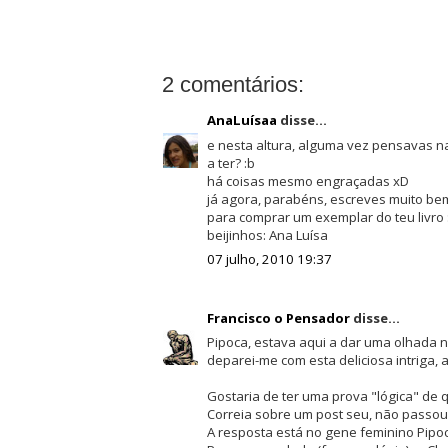
2 comentários:
AnaLuísaa
disse...
e nesta altura, alguma vez pensavas na
a ter? :b
há coisas mesmo engraçadas xD
já agora, parabéns, escreves muito b
para comprar um exemplar do teu livro 
beijinhos: Ana Luísa
07 julho, 2010 19:37
Francisco o Pensador
disse...
Pipoca, estava aqui a dar uma olhada no
deparei-me com esta deliciosa intriga, a
Gostaria de ter uma prova "lógica" de 
Correia sobre um post seu, não passo
A resposta está no gene feminino Pipoc