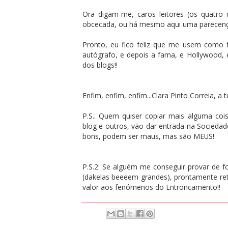
Ora digam-me, caros leitores (os quatro 
obcecada, ou há mesmo aqui uma parecen
Pronto, eu fico feliz que me usem como f
autógrafo, e depois a fama, e Hollywood, 
dos blogs!!
Enfim, enfim, enfim...Clara Pinto Correia, a 
P.S.: Quem quiser copiar mais alguma cois
blog e outros, vão dar entrada na Socieda
bons, podem ser maus, mas são MEUS!
P.S.2: Se alguém me conseguir provar de fo
(dakelas beeeem grandes), prontamente reti
valor aos fenómenos do Entroncamento!!