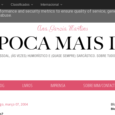
Classificados
Internacional
deliver its services and to analyze traffic. Your IP address and
formance and security metrics to ensure quality of service, ge
 abuse.
LOG
LIVROS
IMPRENSA
SOBRE MIM/CONTAC
Bl
o, março 07, 2004
Blo
o?