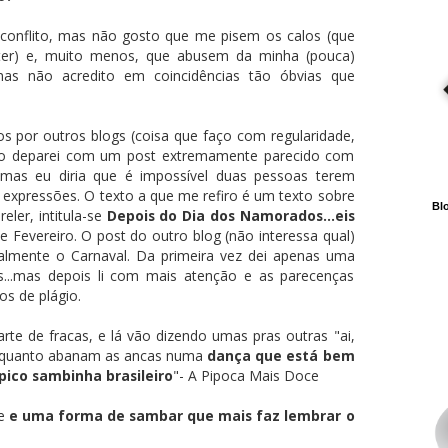
 conflito, mas não gosto que me pisem os calos (que
 ter) e, muito menos, que abusem da minha (pouca)
, mas não acredito em coincidências tão óbvias que
s por outros blogs (coisa que faço com regularidade,
ndo deparei com um post extremamente parecido com
, mas eu diria que é impossível duas pessoas terem
xpressões. O texto a que me refiro é um texto sobre
Blo
eler, intitula-se
Depois do Dia dos Namorados...eis
de Fevereiro. O post do outro blog (não interessa qual)
ualmente o Carnaval. Da primeira vez dei apenas uma
as...mas depois li com mais atenção e as parecenças
s de plágio.
te de fracas, e lá vão dizendo umas pras outras "ai,
 enquanto abanam as ancas numa
dança que está bem
ico sambinha brasileiro
"- A Pipoca Mais Doce
te
e uma forma de sambar que mais faz lembrar o