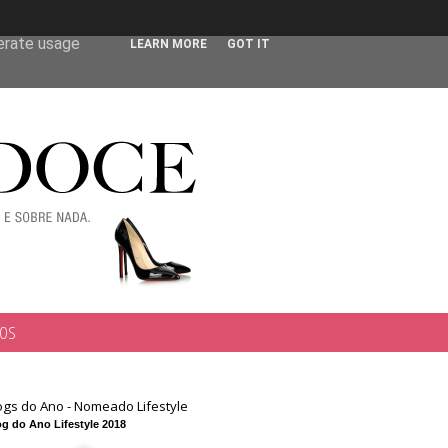
 user-agent
nerate usage
LEARN MORE
GOT IT
TOS
ogs do Ano - Nomeado Lifestyle
g do Ano Lifestyle 2018