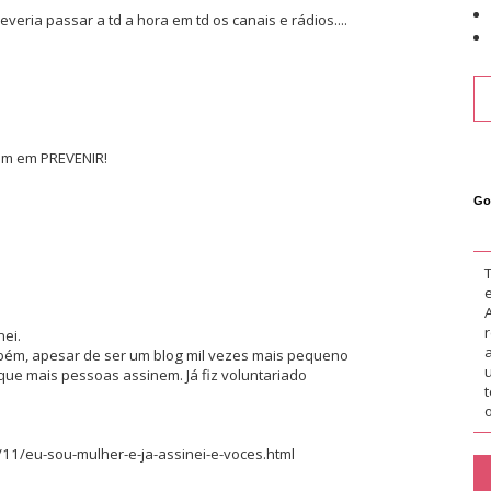
eria passar a td a hora em td os canais e rádios....
im em PREVENIR!
Go
nei.
mbém, apesar de ser um blog mil vezes mais pequeno
que mais pessoas assinem. Já fiz voluntariado
o
/11/eu-sou-mulher-e-ja-assinei-e-voces.html