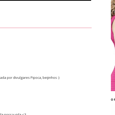
da por divulgares Pipoca, beijinhos :)
O 
da nossa vida <3