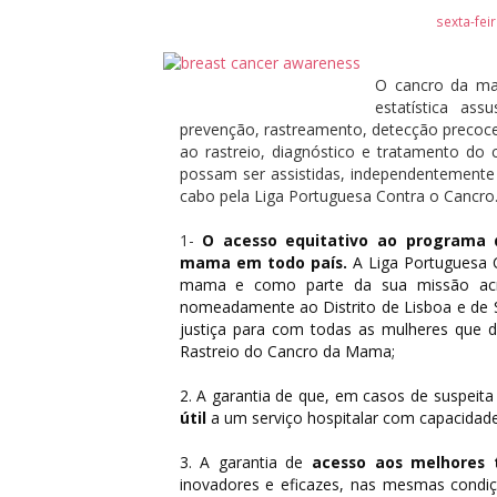
sexta-fei
O cancro da ma
estatística as
prevenção, rastreamento, detecção precoc
ao rastreio, diagnóstico e tratamento d
possam ser assistidas, independentemente 
cabo pela Liga Portuguesa Contra o Cancro.
1-
O acesso equitativo ao programa d
mama em todo país.
A Liga Portuguesa C
mama e como parte da sua missão acre
nomeadamente ao Distrito de Lisboa e de 
justiça para com todas as mulheres que d
Rastreio do Cancro da Mama;
2. A garantia de que, em casos de suspeita
útil
a um serviço hospitalar com capacidade
3. A garantia de
acesso aos melhores 
inovadores e eficazes, nas mesmas condi