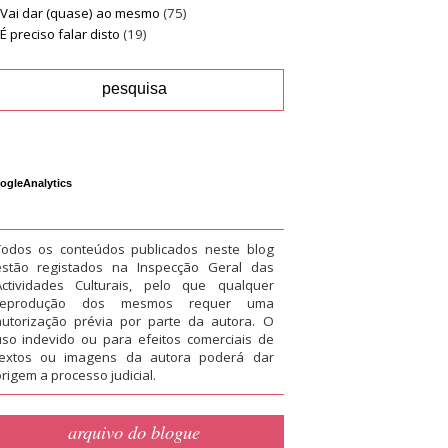
Vai dar (quase) ao mesmo
(75)
É preciso falar disto
(19)
ogleAnalytics
Todos os conteúdos publicados neste blog
estão registados na Inspecção Geral das
Actividades Culturais, pelo que qualquer
reprodução dos mesmos requer uma
autorização prévia por parte da autora. O
uso indevido ou para efeitos comerciais de
textos ou imagens da autora poderá dar
rigem a processo judicial.
arquivo do blogue