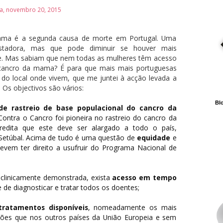
ra, novembro 20, 2015
ma é a segunda causa de morte em Portugal. Uma
sustadora, mas que pode diminuir se houver mais
e. Mas sabiam que nem todas as mulheres têm acesso
o cancro da mama? É para que mais mais portuguesas
do local onde vivem, que me juntei à acção levada a
 Os objectivos são vários:
Blo
e rastreio de base populacional do cancro da
ontra o Cancro foi pioneira no rastreio do cancro da
dita que este deve ser alargado a todo o país,
Setúbal. Acima de tudo é uma questão de
equidade
e
evem ter direito a usufruir do Programa Nacional de
 clinicamente demonstrada, exista
acesso em tempo
 de diagnosticar e tratar todos os doentes;
tratamentos disponíveis
, nomeadamente os mais
ções que nos outros países da União Europeia e sem