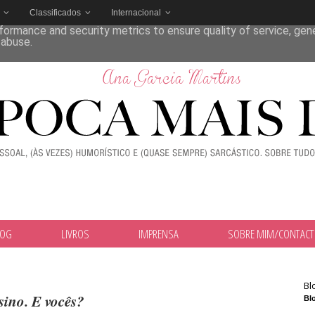
Classificados
Internacional
deliver its services and to analyze traffic. Your IP address and
formance and security metrics to ensure quality of service, ge
 abuse.
LOG
LIVROS
IMPRENSA
SOBRE MIM/CONTAC
Bl
sino. E vocês?
Blo