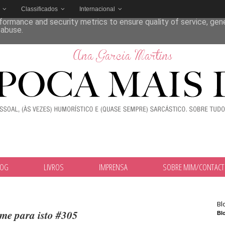
Classificados
Internacional
deliver its services and to analyze traffic. Your IP address and
formance and security metrics to ensure quality of service, ge
 abuse.
LOG
LIVROS
IMPRENSA
SOBRE MIM/CONTAC
Bl
me para isto #305
Blo