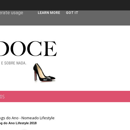
 user-agent
nerate usage
LEARN MORE
GOT IT
TOS
ogs do Ano - Nomeado Lifestyle
g do Ano Lifestyle 2018