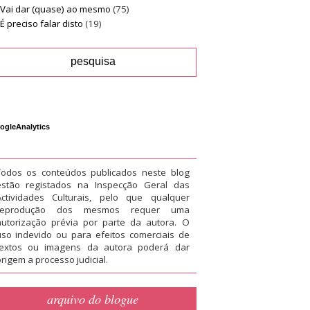
Vai dar (quase) ao mesmo
(75)
É preciso falar disto
(19)
ogleAnalytics
Todos os conteúdos publicados neste blog
estão registados na Inspecção Geral das
Actividades Culturais, pelo que qualquer
reprodução dos mesmos requer uma
autorização prévia por parte da autora. O
uso indevido ou para efeitos comerciais de
textos ou imagens da autora poderá dar
rigem a processo judicial.
arquivo do blogue