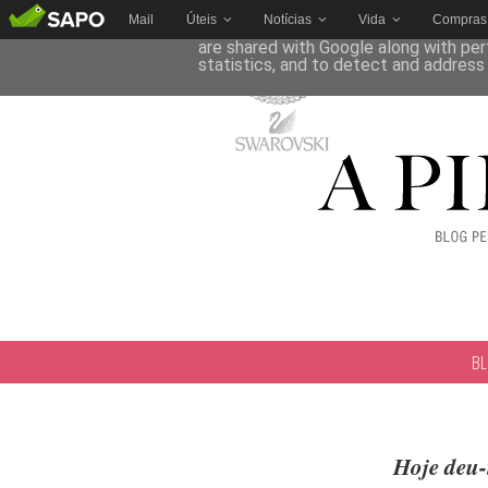
Mail
Úteis
Notícias
Vida
Compras
This site uses cookies from Google to 
are shared with Google along with per
statistics, and to detect and address
B
Hoje deu-