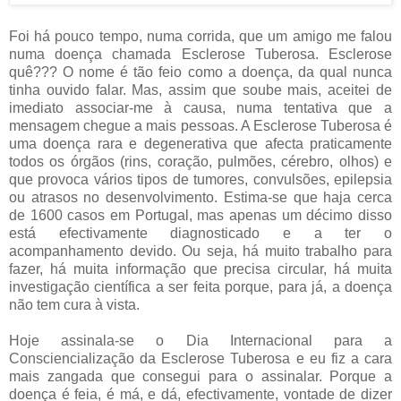
Foi há pouco tempo, numa corrida, que um amigo me falou
numa doença chamada Esclerose Tuberosa. Esclerose
quê??? O nome é tão feio como a doença, da qual nunca
tinha ouvido falar. Mas, assim que soube mais, aceitei de
imediato associar-me à causa, numa tentativa que a
mensagem chegue a mais pessoas. A Esclerose Tuberosa é
uma doença rara e degenerativa que afecta praticamente
todos os órgãos (rins, coração, pulmões, cérebro, olhos) e
que provoca vários tipos de tumores, convulsões, epilepsia
ou atrasos no desenvolvimento. Estima-se que haja cerca
de 1600 casos em Portugal, mas apenas um décimo disso
está efectivamente diagnosticado e a ter o
acompanhamento devido. Ou seja, há muito trabalho para
fazer, há muita informação que precisa circular, há muita
investigação científica a ser feita porque, para já, a doença
não tem cura à vista.
Hoje assinala-se o Dia Internacional para a
Consciencialização da Esclerose Tuberosa e eu fiz a cara
mais zangada que consegui para o assinalar. Porque a
doença é feia, é má, e dá, efectivamente, vontade de dizer