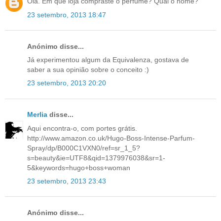
Olá. Em que loja compraste o perfume? Qual o nome?
23 setembro, 2013 18:47
Anónimo disse...
Já experimentou algum da Equivalenza, gostava de
saber a sua opinião sobre o conceito :)
23 setembro, 2013 20:20
Merlia
disse...
Aqui encontra-o, com portes grátis.
http://www.amazon.co.uk/Hugo-Boss-Intense-Parfum-
Spray/dp/B000C1VXN0/ref=sr_1_5?
s=beauty&ie=UTF8&qid=1379976038&sr=1-
5&keywords=hugo+boss+woman
23 setembro, 2013 23:43
Anónimo disse...