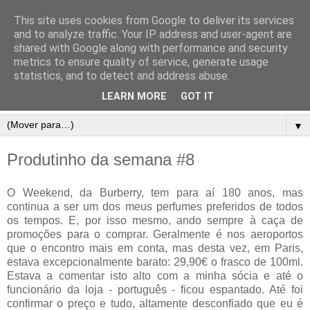
This site uses cookies from Google to deliver its services
and to analyze traffic. Your IP address and user-agent are
shared with Google along with performance and security
metrics to ensure quality of service, generate usage
statistics, and to detect and address abuse.
LEARN MORE
GOT IT
▼
Produtinho da semana #8
O Weekend, da Burberry, tem para aí 180 anos, mas
continua a ser um dos meus perfumes preferidos de todos
os tempos. E, por isso mesmo, ando sempre à caça de
promoções para o comprar. Geralmente é nos aeroportos
que o encontro mais em conta, mas desta vez, em Paris,
estava excepcionalmente barato: 29,90€ o frasco de 100ml.
Estava a comentar isto alto com a minha sócia e até o
funcionário da loja - português - ficou espantado. Até foi
confirmar o preço e tudo, altamente desconfiado que eu é