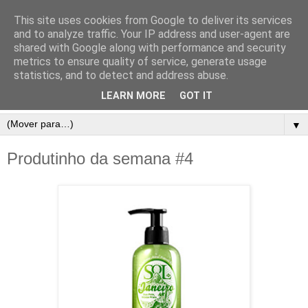
This site uses cookies from Google to deliver its services
and to analyze traffic. Your IP address and user-agent are
shared with Google along with performance and security
metrics to ensure quality of service, generate usage
statistics, and to detect and address abuse.
LEARN MORE
GOT IT
▼
Produtinho da semana #4