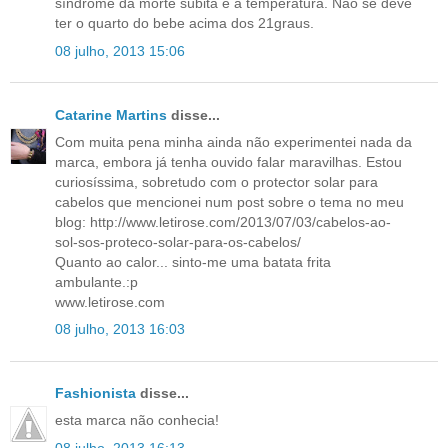
síndrome da morte súbita é a temperatura. Nao se deve
ter o quarto do bebe acima dos 21graus.
08 julho, 2013 15:06
Catarine Martins
disse...
Com muita pena minha ainda não experimentei nada da
marca, embora já tenha ouvido falar maravilhas. Estou
curiosíssima, sobretudo com o protector solar para
cabelos que mencionei num post sobre o tema no meu
blog: http://www.letirose.com/2013/07/03/cabelos-ao-
sol-sos-proteco-solar-para-os-cabelos/
Quanto ao calor... sinto-me uma batata frita
ambulante.:p
www.letirose.com
08 julho, 2013 16:03
Fashionista
disse...
esta marca não conhecia!
08 julho, 2013 16:13