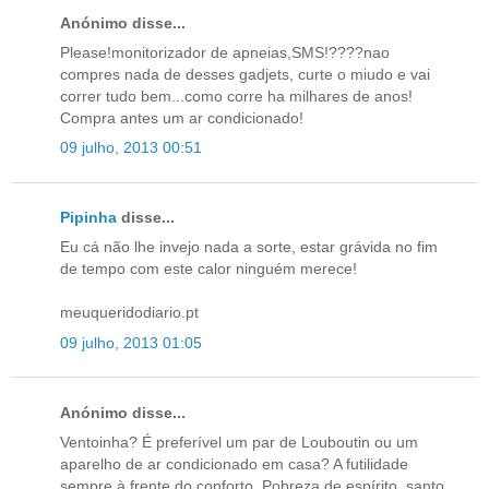
Anónimo disse...
Please!monitorizador de apneias,SMS!????nao
compres nada de desses gadjets, curte o miudo e vai
correr tudo bem...como corre ha milhares de anos!
Compra antes um ar condicionado!
09 julho, 2013 00:51
Pipinha
disse...
Eu cá não lhe invejo nada a sorte, estar grávida no fim
de tempo com este calor ninguém merece!
meuqueridodiario.pt
09 julho, 2013 01:05
Anónimo disse...
Ventoinha? É preferível um par de Louboutin ou um
aparelho de ar condicionado em casa? A futilidade
sempre à frente do conforto. Pobreza de espírito, santo