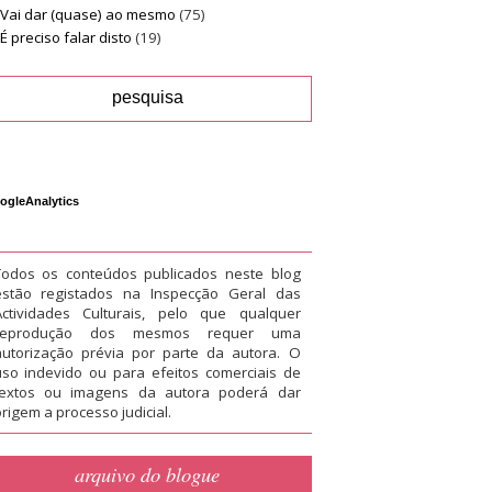
Vai dar (quase) ao mesmo
(75)
É preciso falar disto
(19)
ogleAnalytics
Todos os conteúdos publicados neste blog
estão registados na Inspecção Geral das
Actividades Culturais, pelo que qualquer
reprodução dos mesmos requer uma
autorização prévia por parte da autora. O
uso indevido ou para efeitos comerciais de
textos ou imagens da autora poderá dar
rigem a processo judicial.
arquivo do blogue