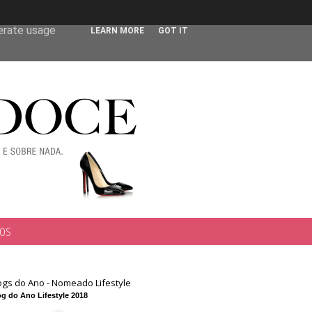
 user-agent
nerate usage
LEARN MORE
GOT IT
TOS
ogs do Ano - Nomeado Lifestyle
g do Ano Lifestyle 2018