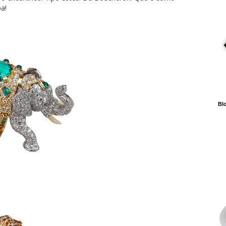
a!
Blo