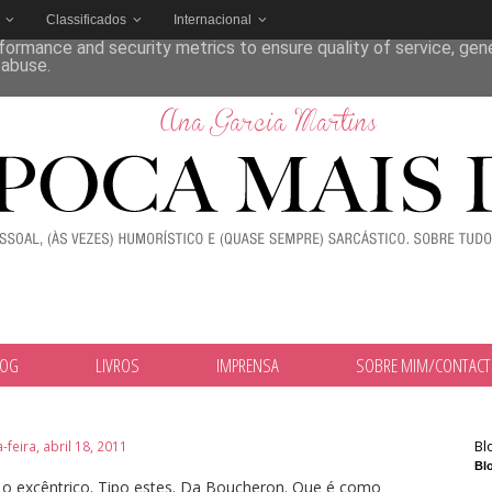
Classificados
Internacional
deliver its services and to analyze traffic. Your IP address and
formance and security metrics to ensure quality of service, ge
 abuse.
LOG
LIVROS
IMPRENSA
SOBRE MIM/CONTAC
Bl
feira, abril 18, 2011
Blo
 o excêntrico. Tipo estes. Da Boucheron. Que é como