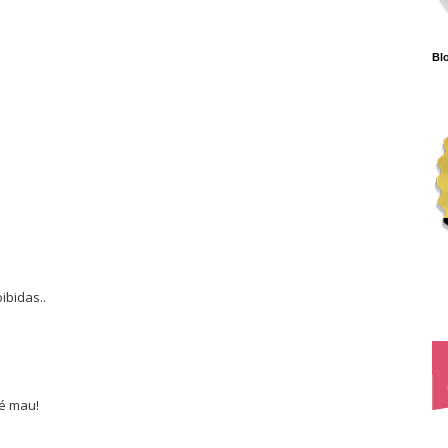
Blo
ibidas..
é mau!