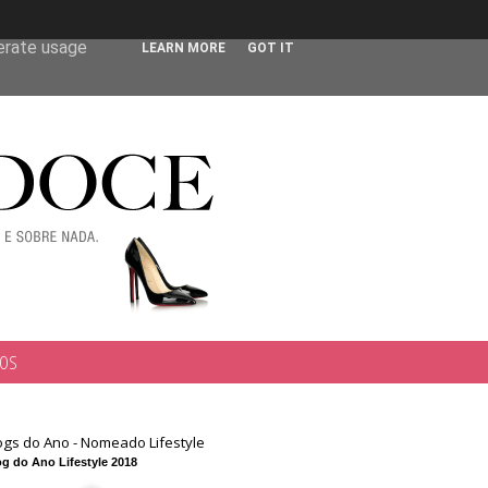
 user-agent
nerate usage
LEARN MORE
GOT IT
TOS
ogs do Ano - Nomeado Lifestyle
g do Ano Lifestyle 2018