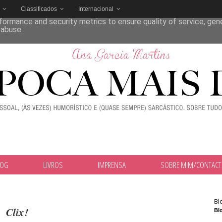
Classificados
Internacional
deliver its services and to analyze traffic. Your IP address and
formance and security metrics to ensure quality of service, ge
 abuse.
LOG
LIVROS
IMPRENSA
SOBRE MIM/CONTAC
Bl
Clix!
Blo