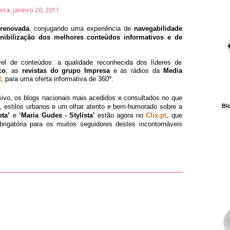
eira, janeiro 20, 2011
renovada
, conjugando uma experiência de
navegabilidade
ibilização dos melhores conteúdos informativos e de
el de conteúdos: a qualidade reconhecida dos líderes de
co
, as
revistas do grupo Impresa
e as rádios da
Media
t
, para uma oferta informativa de 360º.
ivo, os blogs nacionais mais acedidos e consultados no que
, estilos urbanos e um olhar atento e bem-humorado sobre a
Blo
eta’
e
‘Maria Gudes - Stylista’
estão agora no
Clix.pt
, que
igatória para os muitos seguidores destes incontornáveis