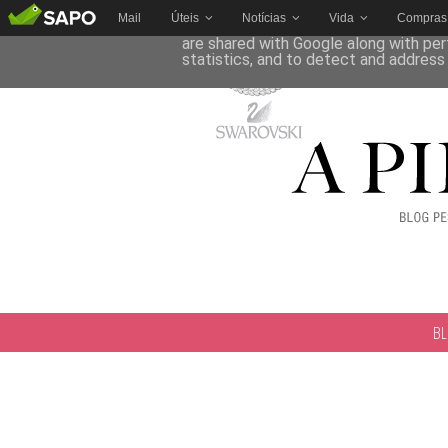
Mail
Úteis
Notícias
Vida
Compras
This site uses cookies from Google to 
are shared with Google along with per
statistics, and to detect and address
B