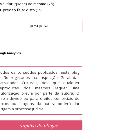
Vai dar (quase) ao mesmo
(75)
É preciso falar disto
(19)
ogleAnalytics
Todos os conteúdos publicados neste blog
estão registados na Inspecção Geral das
Actividades Culturais, pelo que qualquer
reprodução dos mesmos requer uma
autorização prévia por parte da autora. O
uso indevido ou para efeitos comerciais de
textos ou imagens da autora poderá dar
rigem a processo judicial.
arquivo do blogue