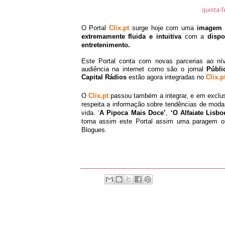
quinta-f
O Portal
Clix.pt
surge hoje com uma
imagem 
extremamente fluida e intuitiva
com a
dispon
entretenimento.
Este Portal conta com novas parcerias ao nív
audiência na internet como são o jornal
Públi
Capital Rádios
estão agora integradas no
Clix.p
O
Clix.pt
passou também a integrar, e em exclus
respeita a informação sobre tendências de moda
vida. ‘
A Pipoca Mais Doce’
,
‘O Alfaiate Lisbo
torna assim este Portal assim uma paragem obr
Blogues.