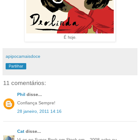
É hoje.
apipocamaisdoce
Partilhar
11 comentários:
Phil
disse...
Confiança Sempre!
28 janeiro, 2011 14:16
Cat
disse...
Vi-os no Super Bock em Stock em... 2008 acho eu,