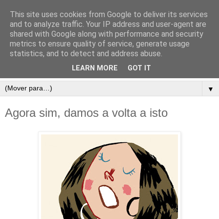
This site uses cookies from Google to deliver its services
and to analyze traffic. Your IP address and user-agent are
shared with Google along with performance and security
metrics to ensure quality of service, generate usage
statistics, and to detect and address abuse.
LEARN MORE
GOT IT
▼
Agora sim, damos a volta a isto