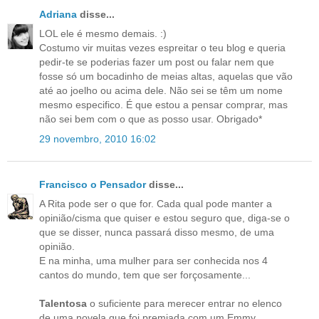
Adriana
disse...
LOL ele é mesmo demais. :)
Costumo vir muitas vezes espreitar o teu blog e queria
pedir-te se poderias fazer um post ou falar nem que
fosse só um bocadinho de meias altas, aquelas que vão
até ao joelho ou acima dele. Não sei se têm um nome
mesmo especifico. É que estou a pensar comprar, mas
não sei bem com o que as posso usar. Obrigado*
29 novembro, 2010 16:02
Francisco o Pensador
disse...
A Rita pode ser o que for. Cada qual pode manter a
opinião/cisma que quiser e estou seguro que, diga-se o
que se disser, nunca passará disso mesmo, de uma
opinião.
E na minha, uma mulher para ser conhecida nos 4
cantos do mundo, tem que ser forçosamente...
Talentosa
o suficiente para merecer entrar no elenco
de uma novela que foi premiada com um Emmy.