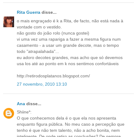
Rita Guerra
disse...
o mais engraçado é k a Rita, de facto, não está nada à
vontade com o vestido.
não gosto do joão rolo (nunca gostei)
vi uma vez uma rapariga a fazer a mesma figura num
casamento - a usar um grande decote, mas o tempo
todo "atrapalahada"...
eu adoro decotes grandes, mas acho que só devemos
usa los até ao ponto em k nos sentimos confortáveis
http://retirodosplatanos.blogspot.com/
27 novembro, 2010 13:10
Ana
disse...
Shiine*:
O que conhecemos dela é o que ela nos apresenta
enquanto figura pública. No meu caso a percepção que
tenho é que não tem talento, não a acho bonita, nem
inteligente. De onde retiro as conclusões? De sempre