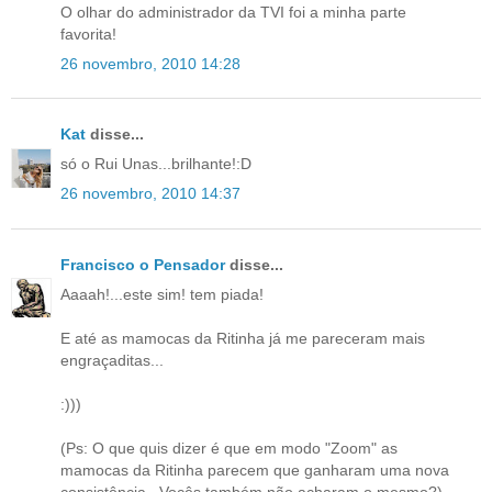
O olhar do administrador da TVI foi a minha parte
favorita!
26 novembro, 2010 14:28
Kat
disse...
só o Rui Unas...brilhante!:D
26 novembro, 2010 14:37
Francisco o Pensador
disse...
Aaaah!...este sim! tem piada!
E até as mamocas da Ritinha já me pareceram mais
engraçaditas...
:)))
(Ps: O que quis dizer é que em modo "Zoom" as
mamocas da Ritinha parecem que ganharam uma nova
consistência...Vocês também não acharam o mesmo?)