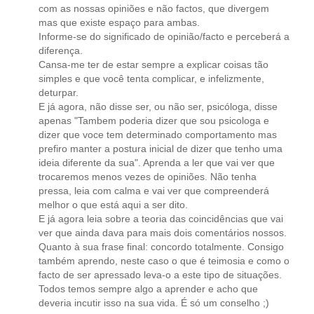
com as nossas opiniões e não factos, que divergem
mas que existe espaço para ambas.
Informe-se do significado de opinião/facto e perceberá a
diferença.
Cansa-me ter de estar sempre a explicar coisas tão
simples e que você tenta complicar, e infelizmente,
deturpar.
E já agora, não disse ser, ou não ser, psicóloga, disse
apenas "Tambem poderia dizer que sou psicologa e
dizer que voce tem determinado comportamento mas
prefiro manter a postura inicial de dizer que tenho uma
ideia diferente da sua". Aprenda a ler que vai ver que
trocaremos menos vezes de opiniões. Não tenha
pressa, leia com calma e vai ver que compreenderá
melhor o que está aqui a ser dito.
E já agora leia sobre a teoria das coincidências que vai
ver que ainda dava para mais dois comentários nossos.
Quanto à sua frase final: concordo totalmente. Consigo
também aprendo, neste caso o que é teimosia e como o
facto de ser apressado leva-o a este tipo de situações.
Todos temos sempre algo a aprender e acho que
deveria incutir isso na sua vida. É só um conselho ;)