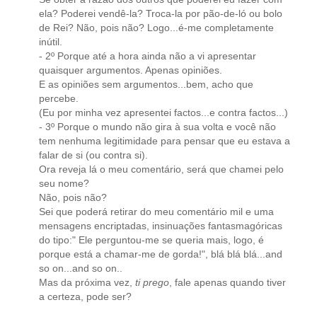
ela? Poderei vendê-la? Troca-la por pão-de-ló ou bolo
de Rei? Não, pois não? Logo...é-me completamente
inútil.
- 2º Porque até a hora ainda não a vi apresentar
quaisquer argumentos. Apenas opiniões.
E as opiniões sem argumentos...bem, acho que
percebe.
(Eu por minha vez apresentei factos...e contra factos...)
- 3º Porque o mundo não gira à sua volta e você não
tem nenhuma legitimidade para pensar que eu estava a
falar de si (ou contra si).
Ora reveja lá o meu comentário, será que chamei pelo
seu nome?
Não, pois não?
Sei que poderá retirar do meu comentário mil e uma
mensagens encriptadas, insinuações fantasmagóricas
do tipo:" Ele perguntou-me se queria mais, logo, é
porque está a chamar-me de gorda!", blá blá blá...and
so on...and so on..
Mas da próxima vez,
ti prego
, fale apenas quando tiver
a certeza, pode ser?