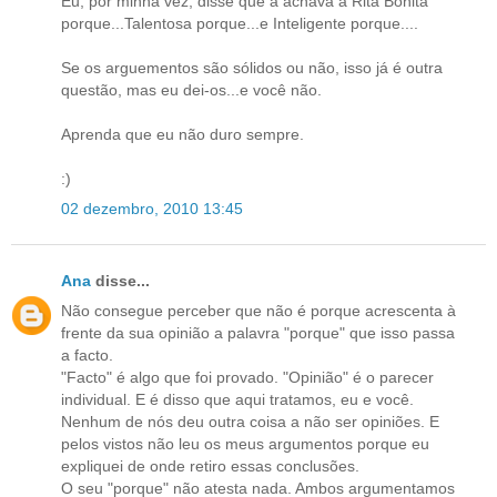
Eu, por minha vez, disse que a achava a Rita Bonita
porque...Talentosa porque...e Inteligente porque....
Se os arguementos são sólidos ou não, isso já é outra
questão, mas eu dei-os...e você não.
Aprenda que eu não duro sempre.
:)
02 dezembro, 2010 13:45
Ana
disse...
Não consegue perceber que não é porque acrescenta à
frente da sua opinião a palavra "porque" que isso passa
a facto.
"Facto" é algo que foi provado. "Opinião" é o parecer
individual. E é disso que aqui tratamos, eu e você.
Nenhum de nós deu outra coisa a não ser opiniões. E
pelos vistos não leu os meus argumentos porque eu
expliquei de onde retiro essas conclusões.
O seu "porque" não atesta nada. Ambos argumentamos