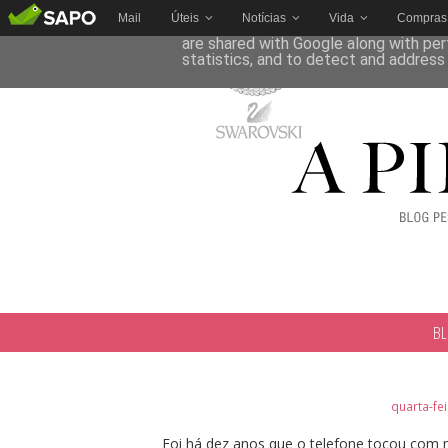
Mail
Úteis
Notícias
Vida
Compras
This site uses cookies from Google to 
are shared with Google along with per
statistics, and to detect and address
B
quarta-fe
Foi há dez anos que o telefone tocou com m