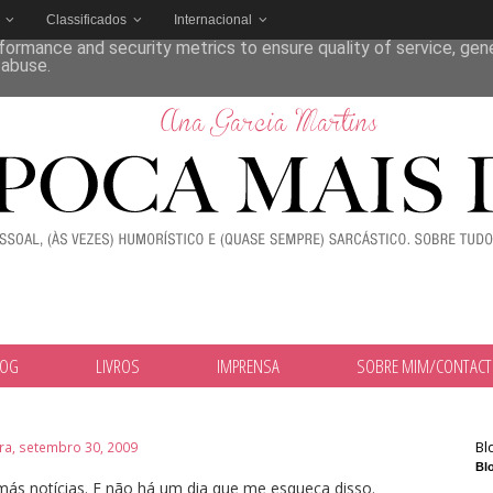
Classificados
Internacional
deliver its services and to analyze traffic. Your IP address and
formance and security metrics to ensure quality of service, ge
 abuse.
LOG
LIVROS
IMPRENSA
SOBRE MIM/CONTAC
Bl
ira, setembro 30, 2009
Blo
ás notícias. E não há um dia que me esqueça disso.