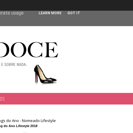
 user-agent
nerate usage
LEARN MORE
GOT IT
TOS
ogs do Ano - Nomeado Lifestyle
g do Ano Lifestyle 2018