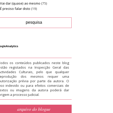
Vai dar (quase) ao mesmo
(75)
É preciso falar disto
(19)
ogleAnalytics
Todos os conteúdos publicados neste blog
estão registados na Inspecção Geral das
Actividades Culturais, pelo que qualquer
reprodução dos mesmos requer uma
autorização prévia por parte da autora. O
uso indevido ou para efeitos comerciais de
textos ou imagens da autora poderá dar
rigem a processo judicial.
arquivo do blogue